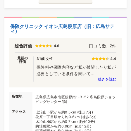
保険クリニック イオン広島段原店（旧：広島サテ
ィ）
総合評価
口コミ数
2件
4.6
最新の
31歳 女性
4.4
評価
保険料や保障内容など私が希望したり私が
必要としている条件を聞いて...
続きを読む
所在地
広島県広島市南区段原南1-3-52 広島段原ショッ
ピングセンター2階
アクセス
比治山下駅から約0.5km (徒歩7分)
段原一丁目駅から約0.6km (徒歩8分)
比治山橋駅から約0.7km (徒歩10分)
的場町駅から約0.9km (徒歩12分)
稲荷町駅から約0.9km (徒歩12分)