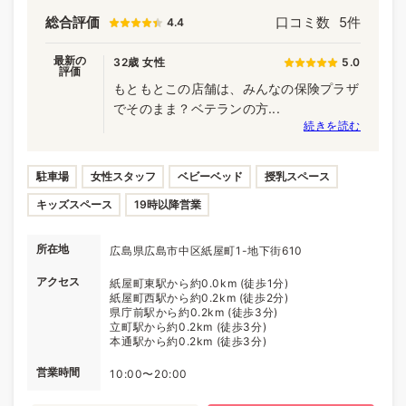
総合評価
口コミ数
5件
4.4
最新の
32歳 女性
5.0
評価
もともとこの店舗は、みんなの保険プラザ
でそのまま？ベテランの方...
続きを読む
駐車場
女性スタッフ
ベビーベッド
授乳スペース
キッズスペース
19時以降営業
所在地
広島県広島市中区紙屋町1-地下街610
アクセス
紙屋町東駅から約0.0km (徒歩1分)
紙屋町西駅から約0.2km (徒歩2分)
県庁前駅から約0.2km (徒歩3分)
立町駅から約0.2km (徒歩3分)
本通駅から約0.2km (徒歩3分)
営業時間
10:00〜20:00