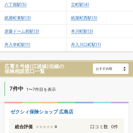
八丁堀駅(5)
立町駅(4)
紙屋町東駅(3)
紙屋町西駅(3)
原爆ドーム前駅(3)
本川町駅(3)
舟入幸町駅(1)
舟入川口町駅(1)
広電６号線(江波線)沿線の
保険相談窓口一覧
7件中
1〜7件目を表示
ゼクシィ保険ショップ 広島店
総合評価
口コミ数
0件
0