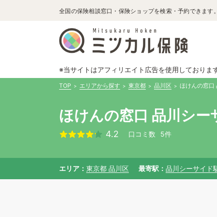
全国の保険相談窓口・保険ショップを検索・予約できます
※当サイトはアフィリエイト広告を使用しておりま
TOP
エリアから探す
東京都
品川区
ほけんの窓口
ほけんの窓口 品川シー
4.2
口コミ数
5件
エリア
東京都 品川区
最寄駅
品川シーサイド