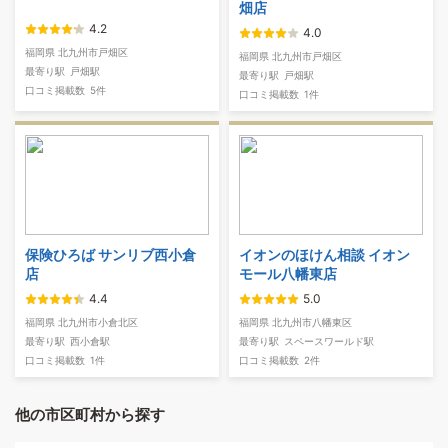
畑店
4.2
4.0
福岡県 北九州市戸畑区
福岡県 北九州市戸畑区
最寄り駅
戸畑駅
最寄り駅
戸畑駅
口コミ掲載数
5件
口コミ掲載数
1件
保険ひろば サンリブ西小倉
イオンのほけん相談 イオン
店
モール八幡東店
4.4
5.0
福岡県 北九州市小倉北区
福岡県 北九州市八幡東区
最寄り駅
西小倉駅
最寄り駅
スペースワールド駅
口コミ掲載数
1件
口コミ掲載数
2件
他の市区町村から探す