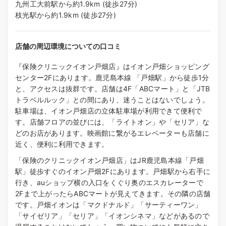
九州工大前駅から約1.9km (徒歩27分)
枝光駅から約1.9km (徒歩27分)
店舗の周辺環境についての口コミ
『保険クリニックイオン戸畑店』はイオン戸畑ショッピング
センター2Fにあります。鹿児島本線 「戸畑駅」から徒歩1分
と、アクセスは抜群です。店舗は4F「ABCマート」と「JTB
トラベルルック」との間にあり、迷うことはないでしょう。
駐車場は、イオン戸畑店の立体駐車場が利用できて便利で
す。店舗フロアの並びには、「ライトオン」や「セリア」な
どのお店があります。映画館に繋がるエレベーターも店舗に
近く、便利に利用できます。
「保険のクリニックイオン戸畑店」はJR鹿児島本線「戸畑
駅」徒歩すぐのイオン戸畑2Fにあります。戸畑駅から右手に
行き、auショップ横の入口をくぐり奥のエスカレーターで
2Fまで上がったらABCマートが見えてきます。その隣の店舗
です。戸畑イオンは「マクドナルド」「サーティーワン」
「サイゼリア」「セリア」「イオンシネマ」などがあるので