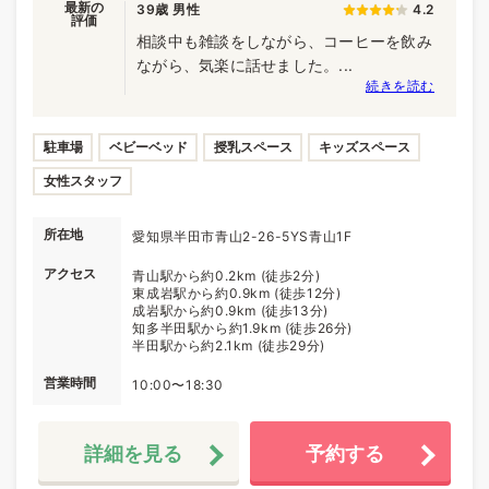
最新の
39歳 男性
4.2
評価
相談中も雑談をしながら、コーヒーを飲み
ながら、気楽に話せました。...
続きを読む
駐車場
ベビーベッド
授乳スペース
キッズスペース
女性スタッフ
所在地
愛知県半田市青山2-26-5YS青山1F
アクセス
青山駅から約0.2km (徒歩2分)
東成岩駅から約0.9km (徒歩12分)
成岩駅から約0.9km (徒歩13分)
知多半田駅から約1.9km (徒歩26分)
半田駅から約2.1km (徒歩29分)
営業時間
10:00〜18:30
詳細を見る
予約する