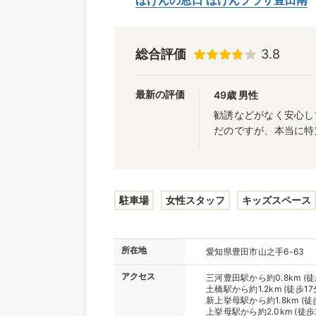
ほけんの窓口 ほけんプラザ豊田南
総合評価
3.8
最新の評価
49歳 男性
勧誘などがなく安心し
だのですが、本当に特
駐車場
女性スタッフ
キッズスペース
所在地
愛知県豊田市山之手6-63
アクセス
三河豊田駅から約0.8km (徒
土橋駅から約1.2km (徒歩17
新上挙母駅から約1.8km (徒
上挙母駅から約2.0km (徒歩