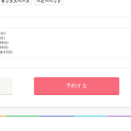
キッズスペース
ベビーベッド
3分)
分)
36分)
39分)
歩42分)
予約する