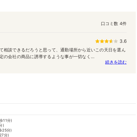
口コミ数
4件
3.6
て相談できるだろうと思って、通勤場所から近いこの天日を選ん
定の会社の商品に誘導するような事が一切なく...
続きを読む
歩11分)
分)
歩25分)
27分)