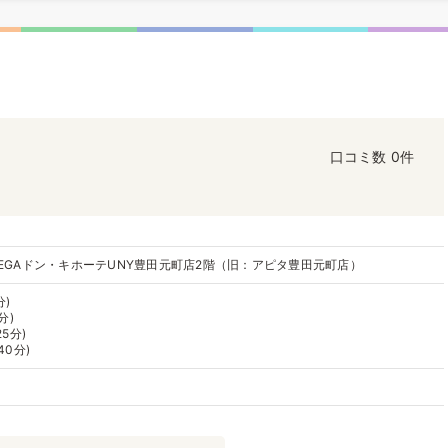
口コミ数
0件
MEGAドン・キホーテUNY豊田元町店2階（旧：アピタ豊田元町店）
分)
分)
5分)
40分)