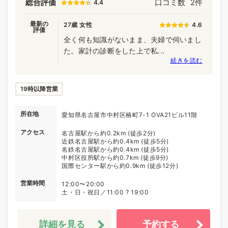
総合評価
口コミ数
2件
4.4
最新の
27歳 女性
4.6
評価
全く何も知識がないまま、夫婦で伺いまし
た。家計の診断をした上で私...
続きを読む
19時以降営業
所在地
愛知県名古屋市中村区椿町7-1 OVA21ビル11階
アクセス
名古屋駅から約0.2km (徒歩2分)
近鉄名古屋駅から約0.4km (徒歩5分)
名鉄名古屋駅から約0.4km (徒歩5分)
中村区役所駅から約0.7km (徒歩9分)
国際センター駅から約0.9km (徒歩12分)
営業時間
12:00〜20:00
土・日・祝日／11:00 ? 19:00
詳細を見る
予約する