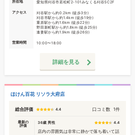
所在地
愛知県刈谷市若松町2-101みなくる刈谷SC2F
アクセス
刈谷駅から約0.2km (徒歩3分)
刈谷市駅から約1.4km (徒歩19分)
重原駅から約1.6km (徒歩22分)
野田新町駅から約1.8km (徒歩25分)
逢妻駅から約1.9km (徒歩26分)
営業時間
10:00〜18:00
詳細を見る
ほけん百花 リソラ大府店
総合評価
口コミ数
1件
4.4
最新の
36歳 男性
4.4
評価
店内の雰囲気は非常に静かで落ち着いて話