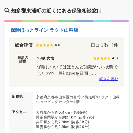
知多郡東浦町の近くにある保険相談窓口
保険ほっとライン ラクト山科店
総合評価
口コミ数
1件
4.6
最新の
29歳 女性
4.6
評価
保険についてはほとんど知識がない状態で
したので、最初は何を質問し...
続きを読む
所在地
京都府京都市山科区竹鼻竹ノ街道町91 ラクト山科
ショッピングセンター4階
アクセス
大府駅から約0.4km (徒歩5分)
尾張森岡駅から約2.1km (徒歩29分)
共和駅から約2.8km (徒歩38分)
逢妻駅から約2.9km (徒歩40分)