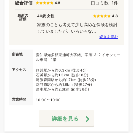
総合評価
口コミ数
1件
4.8
最新の
40歳 女性
4.8
評価
家族のことも考えて少し高めな保険を検討
していましたが、いろいろな...
続きを読む
所在地
愛知県知多郡東浦町大字緒川字旭13-2 イオンモー
ル東浦 1階
アクセス
緒川駅から約0.3km (徒歩4分)
石浜駅から約1.3km (徒歩18分)
尾張森岡駅から約1.7km (徒歩23分)
刈谷市駅から約1.9km (徒歩27分)
逢妻駅から約2.6km (徒歩36分)
営業時間
10:00〜19:00
詳細を見る