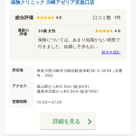
保険クリニック 川崎アゼリア京急口店
総合評価
口コミ数
1件
4.6
最新の
30歳 女性
4.6
評価
保険については、あまり知識がない状態で
行きました。結婚し子供もお...
続きを読む
所在地
神奈川県川崎市川崎区駅前本町26-2-3059（店番
号：359）
アクセス
福山駅から約0.3km (徒歩5分)
備後本庄駅から約1.3km (徒歩19分)
営業時間
10:00〜21:00
詳細を見る