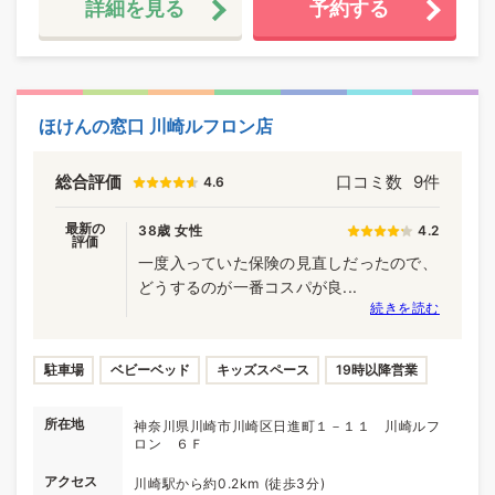
詳細を見る
予約する
ほけんの窓口 川崎ルフロン店
総合評価
口コミ数
9件
4.6
最新の
38歳 女性
4.2
評価
一度入っていた保険の見直しだったので、
どうするのが一番コスパが良...
続きを読む
駐車場
ベビーベッド
キッズスペース
19時以降営業
所在地
神奈川県川崎市川崎区日進町１－１１ 川崎ルフ
ロン ６Ｆ
アクセス
川崎駅から約0.2km (徒歩3分)