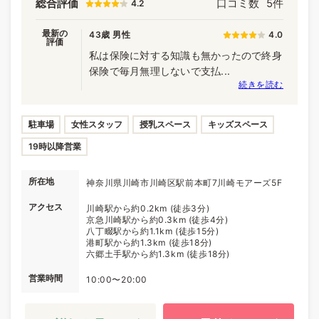
総合評価
口コミ数
5件
4.2
最新の
43歳 男性
4.0
評価
私は保険に対する知識も無かったので終身
保険で毎月無理しないで支払...
続きを読む
駐車場
女性スタッフ
授乳スペース
キッズスペース
19時以降営業
所在地
神奈川県川崎市川崎区駅前本町7川崎モアーズ5F
アクセス
川崎駅から約0.2km (徒歩3分)
京急川崎駅から約0.3km (徒歩4分)
八丁畷駅から約1.1km (徒歩15分)
港町駅から約1.3km (徒歩18分)
六郷土手駅から約1.3km (徒歩18分)
営業時間
10:00〜20:00