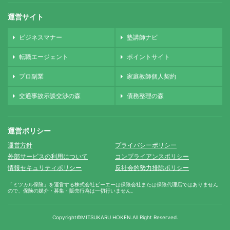
運営サイト
ビジネスマナー
塾講師ナビ
転職エージェント
ポイントサイト
プロ副業
家庭教師個人契約
交通事故示談交渉の森
債務整理の森
運営ポリシー
運営方針
プライバシーポリシー
外部サービスの利用について
コンプライアンスポリシー
情報セキュリティポリシー
反社会的勢力排除ポリシー
「ミツカル保険」を運営する株式会社ピーエーは保険会社または保険代理店ではありません
ので、保険の媒介・募集・販売行為は一切行いません。
Copyright©MITSUKARU HOKEN.
All Right Reserved.