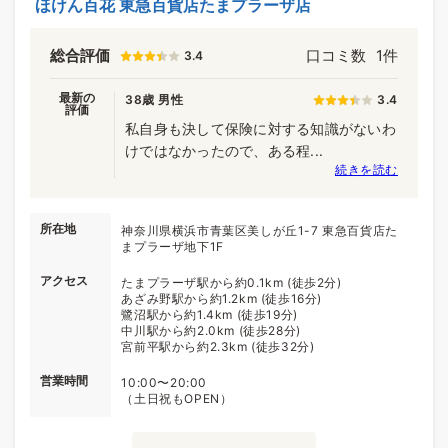
ほけん百花 東急百貨店たまプラーザ店
総合評価
口コミ数
1件
3.4
最新の
38歳 男性
3.4
評価
私自身も決して保険に対する知識がないわ
けではなかったので、ある程...
続きを読む
所在地
神奈川県横浜市青葉区美しが丘1-7 東急百貨店た
まプラーザ地下1F
アクセス
たまプラーザ駅から約0.1km (徒歩2分)
あざみ野駅から約1.2km (徒歩16分)
鷺沼駅から約1.4km (徒歩19分)
中川駅から約2.0km (徒歩28分)
宮前平駅から約2.3km (徒歩32分)
営業時間
10:00〜20:00
（土日祝もOPEN）