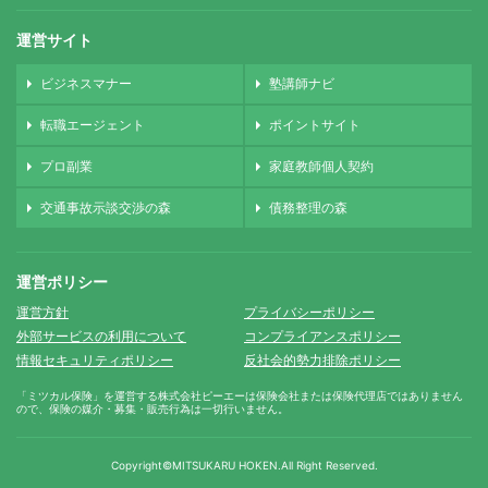
運営サイト
ビジネスマナー
塾講師ナビ
転職エージェント
ポイントサイト
プロ副業
家庭教師個人契約
交通事故示談交渉の森
債務整理の森
運営ポリシー
運営方針
プライバシーポリシー
外部サービスの利用について
コンプライアンスポリシー
情報セキュリティポリシー
反社会的勢力排除ポリシー
「ミツカル保険」を運営する株式会社ピーエーは保険会社または保険代理店ではありません
ので、保険の媒介・募集・販売行為は一切行いません。
Copyright©MITSUKARU HOKEN.
All Right Reserved.