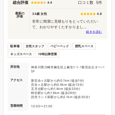
総合評価
口コミ数
5件
4.4
最新の
34歳 女性
4.8
評価
非常に簡潔に見積もりをとっていただい
て、わかりやすくたすかりまし...
続きを読む
駐車場
女性スタッフ
ベビーベッド
授乳スペース
キッズスペース
19時以降営業
所在地
神奈川県川崎市麻生区上麻生1-1-1新百合丘オーパ
5F
アクセス
新百合ヶ丘駅から約0.1km (徒歩1分)
百合ヶ丘駅から約0.9km (徒歩13分)
五月台駅から約1.4km (徒歩20分)
柿生駅から約1.9km (徒歩26分)
読売ランド前駅から約2.1km (徒歩30分)
営業時間
10:00〜21:00