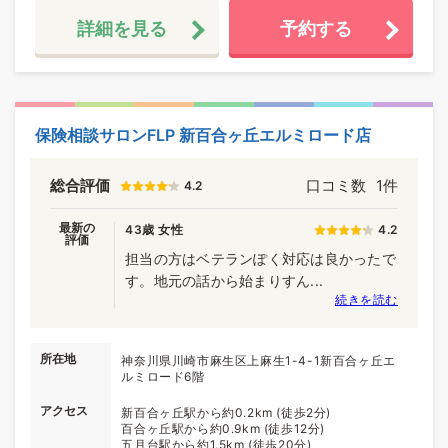
詳細を見る
予約する
保険相談サロンFLP 新百合ヶ丘エルミロード店
総合評価
口コミ数
1件
4.2
最新の
43歳 女性
4.2
評価
担当の方はベテランぽく対応は良かったで
す。地元の話から始まりすん...
続きを読む
所在地
神奈川県川崎市麻生区上麻生1-4-1新百合ヶ丘エ
ルミロード6階
アクセス
新百合ヶ丘駅から約0.2km (徒歩2分)
百合ヶ丘駅から約0.9km (徒歩12分)
五月台駅から約1.5km (徒歩20分)