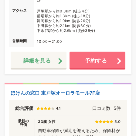
2F
アクセス
戸塚駅から約0.3km (徒歩4分)
踊場駅から約1.3km (徒歩18分)
舞岡駅から約1.9km (徒歩26分)
中田駅から約2.1km (徒歩30分)
下永谷駅から約2.6km (徒歩36分)
営業時間
10:00〜21:00
詳細を見る
予約する
ほけんの窓口 東戸塚オーロラモール7F店
総合評価
口コミ数
5件
4.1
最新の
33歳 女性
5.0
評価
自動車保険が満期を迎えるため、保険料が