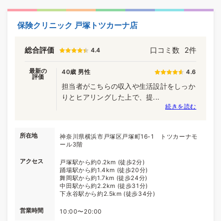
保険クリニック 戸塚トツカーナ店
総合評価
口コミ数
2件
4.4
最新の
40歳 男性
4.6
評価
担当者がこちらの収入や生活設計をしっか
りとヒアリングした上で、提...
続きを読む
所在地
神奈川県横浜市戸塚区戸塚町16-1 トツカーナモ
ール3階
アクセス
戸塚駅から約0.2km (徒歩2分)
踊場駅から約1.4km (徒歩20分)
舞岡駅から約1.7km (徒歩24分)
中田駅から約2.2km (徒歩31分)
下永谷駅から約2.5km (徒歩34分)
営業時間
10:00〜20:00