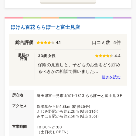
ほけん百花 ららぽーと富士見店
総合評価
口コミ数
4件
4.1
最新の
33歳 女性
4.4
評価
保険の見直しと、子どものお金をどう貯め
るべきかの相談で伺いました...
続きを読む
所在地
埼玉県富士見市山室1-1313 ららぽーと富士見 3F
アクセス
鶴瀬駅から約1.8km (徒歩25分)
ふじみ野駅から約2.2km (徒歩31分)
みずほ台駅から約2.5km (徒歩35分)
営業時間
10:00〜21:00
（土日祝もOPEN）