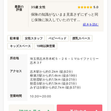
最新の
35歳 女性
5.0
評価
保険の知識がないまま見直さずにずっと同
じ保険に加入していたのです...
続きを読む
駐車場
女性スタッフ
ベビーベッド
授乳スペース
キッズスペース
19時以降営業
所在地
埼玉県志木市本町５－２６－１マルイファミリー
志木３Ｆ
アクセス
志木駅から約0.2km (徒歩2分)
柳瀬川駅から約1.4km (徒歩19分)
北朝霞駅から約1.5km (徒歩21分)
朝霞台駅から約1.5km (徒歩21分)
みずほ台駅から約2.7km (徒歩37分)
営業時間
10:30〜20:00