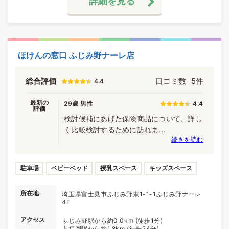
詳細を見る
ほけんの窓口 ふじみ野ナーレ店
総合評価
口コミ数
5件
4.4
最新の
29歳 男性
4.4
評価
検討候補にあげた保険商品について、詳し
く比較検討するために訪れま...
続きを読む
駐車場
ベビーベッド
授乳スペース
キッズスペース
所在地
埼玉県富士見市ふじみ野東1-1-1ふじみ野ナーレ
4F
アクセス
ふじみ野駅から約0.0km (徒歩1分)
上福岡駅から約1.8km (徒歩24分)