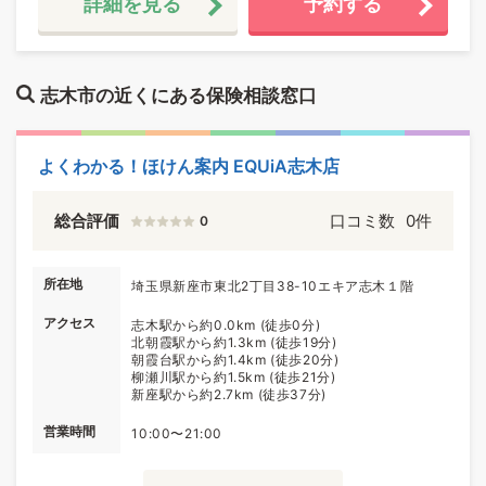
詳細を見る
予約する
志木市の近くにある保険相談窓口
よくわかる！ほけん案内 EQUiA志木店
総合評価
口コミ数
0件
0
所在地
埼玉県新座市東北2丁目38-10エキア志木１階
アクセス
志木駅から約0.0km (徒歩0分)
北朝霞駅から約1.3km (徒歩19分)
朝霞台駅から約1.4km (徒歩20分)
柳瀬川駅から約1.5km (徒歩21分)
新座駅から約2.7km (徒歩37分)
営業時間
10:00〜21:00