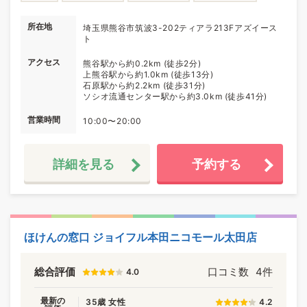
所在地
埼玉県熊谷市筑波3-202ティアラ213Fアズイース
ト
アクセス
熊谷駅から約0.2km (徒歩2分)
上熊谷駅から約1.0km (徒歩13分)
石原駅から約2.2km (徒歩31分)
ソシオ流通センター駅から約3.0km (徒歩41分)
営業時間
10:00〜20:00
詳細を見る
予約する
ほけんの窓口 ジョイフル本田ニコモール太田店
総合評価
口コミ数
4件
4.0
最新の
35歳 女性
4.2