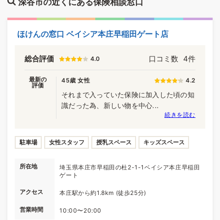
深谷市の近くにある保険相談窓口
ほけんの窓口 ベイシア本庄早稲田ゲート店
総合評価
口コミ数
4件
4.0
最新の
45歳 女性
4.2
評価
それまで入っていた保険に加入した頃の知
識だった為、新しい物を中心...
続きを読む
駐車場
女性スタッフ
授乳スペース
キッズスペース
所在地
埼玉県本庄市早稲田の杜2-1-1ベイシア本庄早稲田
ゲート
アクセス
本庄駅から約1.8km (徒歩25分)
営業時間
10:00〜20:00