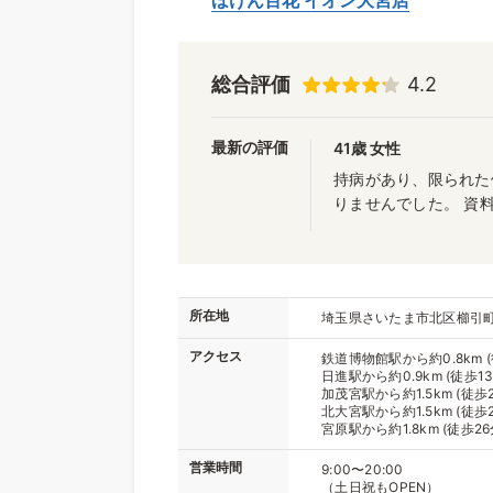
ほけん百花 イオン大宮店
総合評価
4.2
最新の評価
41歳 女性
持病があり、限られた
りませんでした。 資料
所在地
埼玉県さいたま市北区櫛引町2-
アクセス
鉄道博物館駅から約0.8km (
日進駅から約0.9km (徒歩13
加茂宮駅から約1.5km (徒歩2
北大宮駅から約1.5km (徒歩2
宮原駅から約1.8km (徒歩26
営業時間
9:00〜20:00
（土日祝もOPEN）