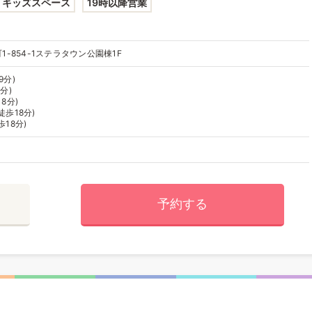
キッズスペース
19時以降営業
-854-1ステラタウン公園棟1F
9分)
分)
8分)
徒歩18分)
歩18分)
予約する