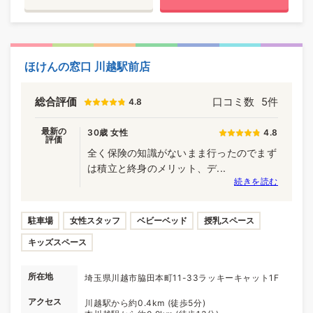
ほけんの窓口 川越駅前店
総合評価
口コミ数
5件
4.8
最新の
30歳 女性
4.8
評価
全く保険の知識がないまま行ったのでまず
は積立と終身のメリット、デ...
続きを読む
駐車場
女性スタッフ
ベビーベッド
授乳スペース
キッズスペース
所在地
埼玉県川越市脇田本町11-33ラッキーキャット1F
アクセス
川越駅から約0.4km (徒歩5分)