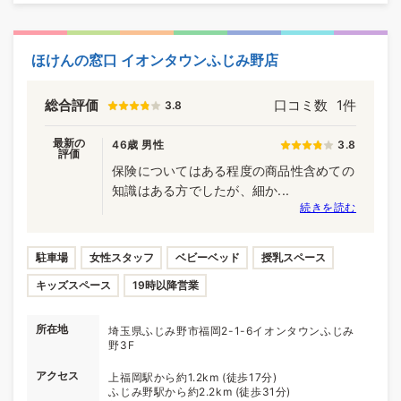
ほけんの窓口 イオンタウンふじみ野店
総合評価
口コミ数
1件
3.8
最新の
46歳 男性
3.8
評価
保険についてはある程度の商品性含めての
知識はある方でしたが、細か...
続きを読む
駐車場
女性スタッフ
ベビーベッド
授乳スペース
キッズスペース
19時以降営業
所在地
埼玉県ふじみ野市福岡2-1-6イオンタウンふじみ
野3F
アクセス
上福岡駅から約1.2km (徒歩17分)
ふじみ野駅から約2.2km (徒歩31分)