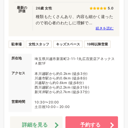
最新の
26歳 女性
5.0
評価
種類もたくさんあり、内容も細かく違った
ので初心者のわたしに理解で...
続きを読む
駐車場
女性スタッフ
キッズスペース
19時以降営業
所在地
埼玉県川越市新富町2-11-1丸広百貨店アネックス
Ａ館1F
アクセス
本川越駅から約0.2km (徒歩3分)
川越市駅から約0.6km (徒歩8分)
川越駅から約0.6km (徒歩8分)
西川越駅から約2.2km (徒歩31分)
新河岸駅から約2.7km (徒歩37分)
営業時間
10:30〜20:00
土日祝10:00～20:00
詳細を見る
予約する