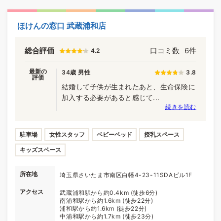
ほけんの窓口 武蔵浦和店
総合評価
口コミ数
6件
4.2
最新の
34歳 男性
3.8
評価
結婚して子供が生まれたあと、生命保険に
加入する必要があると感じて...
続きを読む
駐車場
女性スタッフ
ベビーベッド
授乳スペース
キッズスペース
所在地
埼玉県さいたま市南区白幡4-23-11SDAビル1F
アクセス
武蔵浦和駅から約0.4km (徒歩6分)
南浦和駅から約1.6km (徒歩22分)
浦和駅から約1.6km (徒歩22分)
中浦和駅から約1.7km (徒歩23分)