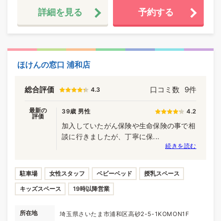
詳細を見る
予約する
ほけんの窓口 浦和店
総合評価
口コミ数
9件
4.3
最新の
39歳 男性
4.2
評価
加入していたがん保険や生命保険の事で相
談に行きましたが、丁寧に保...
続きを読む
駐車場
女性スタッフ
ベビーベッド
授乳スペース
キッズスペース
19時以降営業
所在地
埼玉県さいたま市浦和区高砂2-5-1KOMON1F