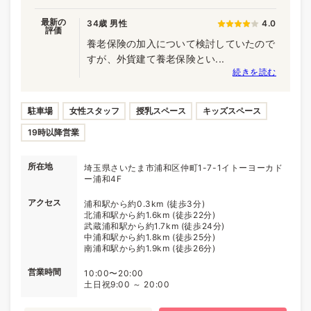
最新の
34歳 男性
4.0
評価
養老保険の加入について検討していたので
すが、外貨建て養老保険とい...
続きを読む
駐車場
女性スタッフ
授乳スペース
キッズスペース
19時以降営業
所在地
埼玉県さいたま市浦和区仲町1-7-1イトーヨーカド
ー浦和4F
アクセス
浦和駅から約0.3km (徒歩3分)
北浦和駅から約1.6km (徒歩22分)
武蔵浦和駅から約1.7km (徒歩24分)
中浦和駅から約1.8km (徒歩25分)
南浦和駅から約1.9km (徒歩26分)
営業時間
10:00〜20:00
土日祝9:00 ～ 20:00