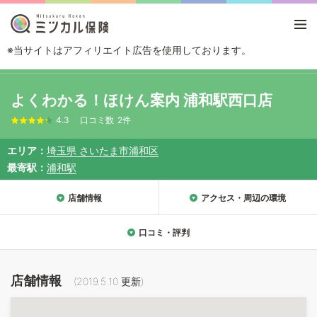
※当サイトはアフィリエイト広告を使用しております。
TOP
エリアから探す
埼玉県
さいたま
さいたま市浦和区
よくわかる
よくわかる！ほけん案内 浦和駅西口店
4.3
口コミ数
2件
エリア
埼玉県 さいたま市浦和区
最寄駅
浦和駅
店舗情報
アクセス・周辺の環境
口コミ・評判
店舗情報
(
2019.5.10
更新)