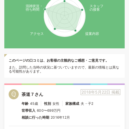
混雑状況・
スタッフ
待ち時間
の接客
アクセス
提案内容
このページの口コミは、お客様の主観的なご感想・ご意見です。
また、訪問した当時の状況に基づいていますので、最新の情報とは異な
る可能性があります。
2018年5月22日 掲載
茶道７さん
年齢
45歳
性別
女性
家族構成
夫・子2
世帯収入
600〜699万円
相談に行った時期
2016年12月