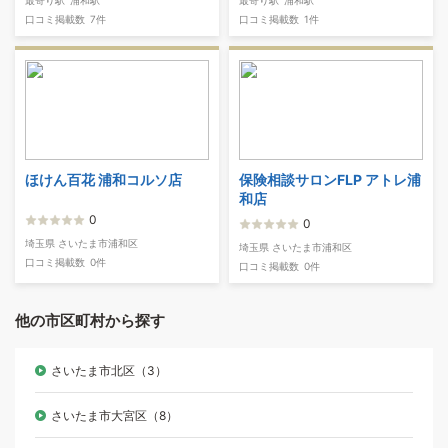
口コミ掲載数
7件
口コミ掲載数
1件
ほけん百花 浦和コルソ店
保険相談サロンFLP アトレ浦
和店
0
0
埼玉県 さいたま市浦和区
埼玉県 さいたま市浦和区
口コミ掲載数
0件
口コミ掲載数
0件
他の市区町村から探す
さいたま市北区（3）
さいたま市大宮区（8）